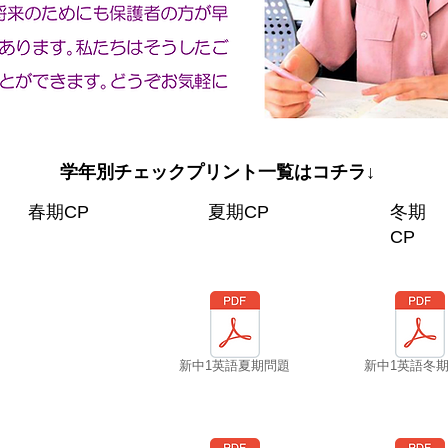
学年別チェックプリント一覧​はコチラ↓
春期CP
夏期CP
冬期
CP
新中1英語夏期問題
新中1英語冬