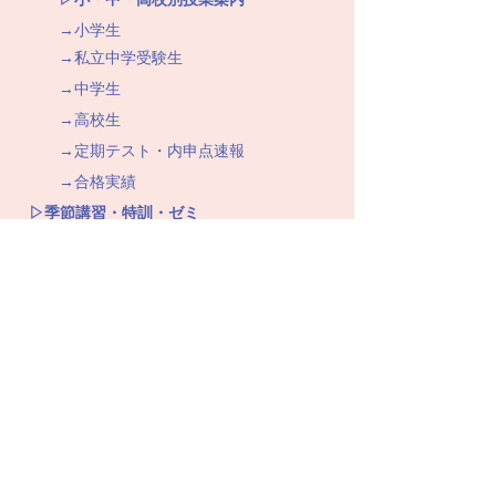
→小学生
→私立中学受験生
→中学生
→高校生
→定期テスト・内申点速報
→合格実績
▷季節講習・特訓・ゼミ
→春期講習
→夏期講習
→冬期講習
→定期テスト対策・受験対策
→５科定期テスト対策ゼミ
→無料補習
→定期テスト直前特訓
→内申特訓
→受験特訓