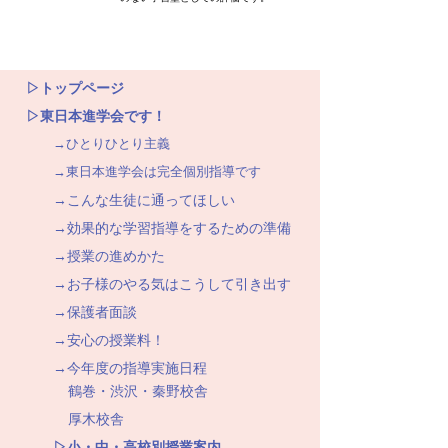
▷トップページ
▷東日本進学会です！
→ひとりひとり主義
→東日本進学会は完全個別指導です
→こんな生徒に通ってほしい
→効果的な学習指導をするための準備
→授業の進めかた
→お子様のやる気はこうして引き出す
→保護者面談
→安心の授業料！
→今年度の指導実施日程
鶴巻・渋沢・秦野校舎
厚木校舎
▷小・中・高校別授業案内