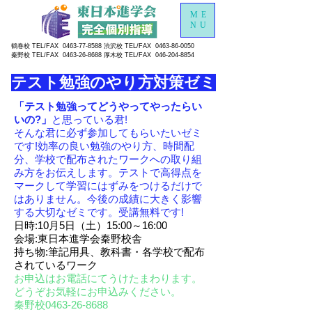
ME
NU
鶴巻校 TEL/FAX
0463-77-8588
渋沢校 TEL/FAX
0463-86-0050
秦野校 TEL/FAX
0463-26-8688
厚木校 TEL/FAX
046-204-8854
テスト勉強のやり方対策ゼミ
「テスト勉強ってどうやってやったらい
いの?」
と思っている君!
そんな君に必ず参加してもらいたいゼミ
です!効率の良い勉強のやり方、時間配
分、学校で配布されたワークへの取り組
み方をお伝えします。テストで高得点を
マークして学習にはずみをつけるだけで
はありません。今後の成績に大きく影響
する大切なゼミです。受講無料です!
日時:10月5日（土）15:00～16:00
会場:東日本進学会秦野校舎
持ち物:筆記用具、教科書・各学校で配布
されているワーク
お申込はお電話にてうけたまわります。
どうぞお気軽にお申込みください。
秦野校0463-26-8688