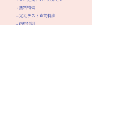
→無料補習
→定期テスト直前特訓
→内申特訓
→受験特訓
→講師募集のご案内
→個人情報保護方針
▷教室を探す
→鶴巻校
→渋沢校
→秦野校
→厚木校
▷お役に立つ情報
→イベント
→中学受験で成功する秘訣
→高校合格へのみちしるべ