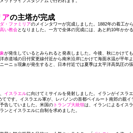
メットライフスタジアムで行われます。
リア
の主塔が完成
ダ・ファミリア
のメインタワーが完成しました。1882年の着工か
高い教会
となりました。一方で全体の完成には、あと約10年かか
象
が発生しているとみられると発表しました。今後、秋にかけて
洋赤道域の日付変更線付近から南米沿岸にかけて海面水温が平年よ
ニーニョ現象が発生すると、日本付近では夏季は太平洋高気圧の
、
イスラエル
に向けてミサイルを発射しました。イランがイスラ
めてです。イスラエル軍が、レバノンの首都ベイルート南郊の親イ
予告していました。米国の
トランプ大統領
は、イランによるイス
ランとイスラエルに自制を求めました。