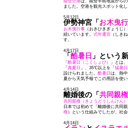
能登空港
は、能登半島地震からの
ました。空港を観光スポット化し
5月12日
伊勢神宮「
お木曳行
お木曳行事
（おきひきぎょうじ）
続いています。
式年遷宮
（しきね
す。
4月17日
「
酷暑日
」という
「
酷暑日（こくしょび）
」とは、
「
真夏日
」、35℃以上を「
猛暑日
設けられました。
酷暑日
は、熱中
夏から天気予報でこの用語を使い
4月14日
離婚後の「
共同親権
共同親権（きょうどうしんけん）
日本では初めて「離婚後に共同親
権
）という仕組みでしたが、社会
4月14日