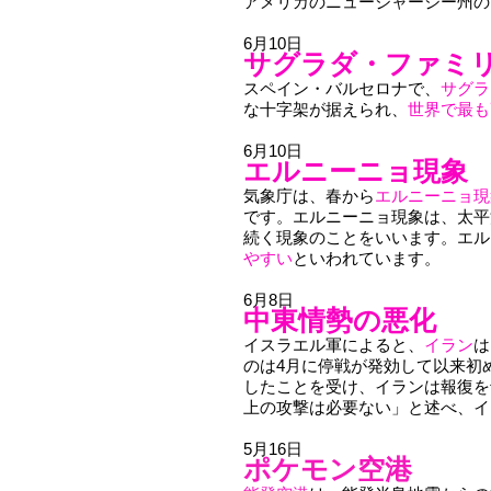
アメリカのニュージャージー州の
6月10日
サグラダ・ファミ
スペイン・バルセロナで、
サグラ
な十字架が据えられ、
世界で最も
6月10日
エルニーニョ現象
気象庁は、春から
エルニーニョ現
です。エルニーニョ現象は、太平
続く現象のことをいいます。エル
やすい
といわれています。
6月8日
中東情勢の悪化
イスラエル軍によると、
イラン
は
のは4月に停戦が発効して以来初
したことを受け、イランは報復を
上の攻撃は必要ない」と述べ、イ
5月16日
ポケモン空港