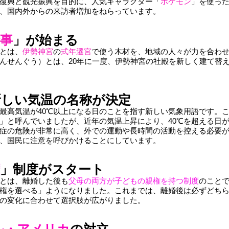
復興と観光振興を目的に、人気キャラクター「
ポケモン
」を使っ
、国内外からの来訪者増加をねらっています。
事
」が始まる
とは、
伊勢神宮
の
式年遷宮
で使う木材を、地域の人々が力を合わせて
んせんぐう）とは、20年に一度、伊勢神宮の社殿を新しく建て替
新しい気温の名称が決定
最高気温が40℃以上になる日のことを指す新しい気象用語です。こ
」と呼んでいましたが、近年の気温上昇により、40℃を超える日
症の危険が非常に高く、外での運動や長時間の活動を控える必要があ
、国民に注意を呼びかけることにしています。
」制度がスタート
とは、離婚した後も
父母の両方が子どもの親権を持つ制度
のことで
権を選べる」ようになりました。これまでは、離婚後は必ずどち
の変化に合わせて選択肢が広がりました。