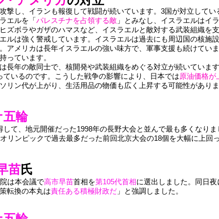
ル・アメリカ
の対立
攻撃し、イランも報復して戦闘が続いています。3国が対立してい
ラエルを「
パレスチナを占領する敵
」とみなし、イスラエルはイ
ヒズボラやガザのハマスなど、イスラエルと敵対する武装組織を
エルは強く警戒しています。イスラエルは過去にも周辺国の核施
。アメリカは長年イスラエルの強い味方で、軍事支援も続けてい
持っています。
は長年の敵同士で、核開発や武装組織をめぐる対立が続いていま
っているのです。こうした戦争の影響により、日本では
原油価格が
ソリン代が上がり、生活用品の物価も広く上昇する可能性があり
ナ五輪
得して、地元開催だった1998年の長野大会と並んで最も多くなりま
オリンピックで過去最多だった前回北京大会の18個を大幅に上回
早苗
氏
両院は本会議で
高市早苗
首相を
第105代首相
に選出しました。同日夜
策転換の本丸は
責任ある積極財政だ
」と強調しました。
ナ五輪