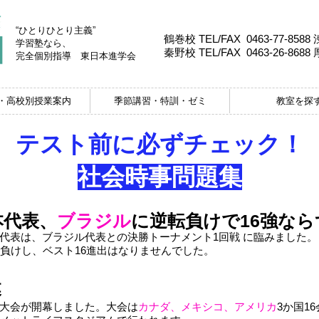
“ひとりひとり主義”
鶴巻校 TEL/FAX 0463-77-8588
学習塾なら、
秦野校 TEL/FAX 0463-26-8688
完全個別指導
東日本進学会
・高校別授業案内
季節講習・特訓・ゼミ
教室を探
テスト前に必ずチェック！
​社会時事問題集
本代表、
ブラジル
に逆転負けで16強なら
代表は、ブラジル代表との決勝トーナメント1回戦 に臨みました
転負けし、ベスト16進出はなりませんでした。
幕
大会が開幕しました。大会は
カナダ、メキシコ、アメリカ
3か国1