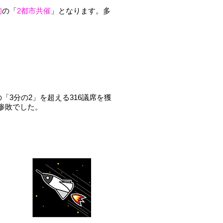
初
の「
2都市共催
」となります。多
の「3分の2」を超える316議席を獲
す惨敗でした。