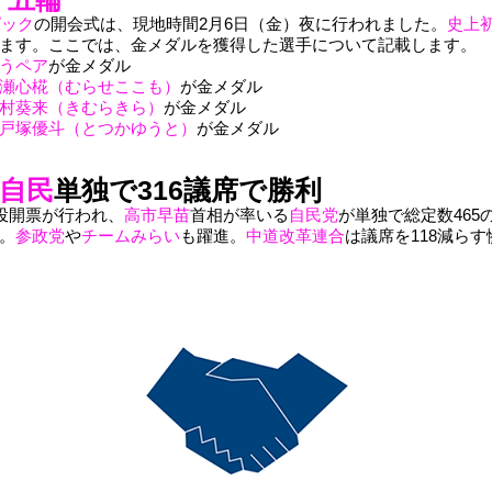
ピック
の開会式は、現地時間2月6日（金）夜に行われました。
史上
ます。ここでは、金メダルを獲得した選手について記載します。
うペア
が金メダル
瀬心椛（むらせここも）
が金メダル
村葵来（きむらきら）
が金メダル
戸塚優斗（とつかゆうと）
が金メダル
自民
単独で316議席で勝利
投開票が行われ、
高市早苗
首相が率いる
自民党
が単独で総定数465
。
参政党
や
チームみらい
も躍進。
中道改革連合
は議席を118減ら