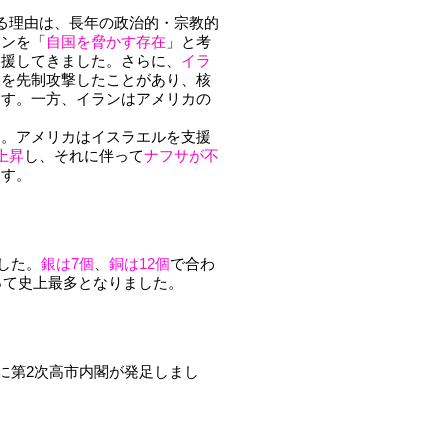
る理由は、長年の政治的・宗教的
ランを「
自国を脅かす存在
」と考
支援してきました。さらに、
イラ
設を先制攻撃したことがあり、核
ます。一方、イランはアメリカの
す。アメリカはイスラエルを支援
上昇
し、それに伴って
ナフサが不
ます。
した。
銀は7個
、
銅は12個
で合わ
って史上最多となりました。
に第2次高市内閣が発足しまし