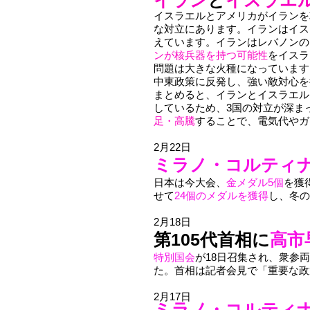
イラン
と
イスラエ
イスラエルとアメリカがイランを
な対立にあります。イランはイス
えています。イランはレバノンの
ンが核兵器を持つ可能性
をイスラ
問題は大きな火種になっています
中東政策に反発し、強い敵対心を
まとめると、イランとイスラエル
しているため、3国の対立が深ま
足・高騰
することで、電気代やガ
2月22日
ミラノ・コルティ
日本は今大会、
金メダル5個
を獲
せて
24個のメダルを獲得
し、冬の
2月18日
第105代首相に
高市
特別国会
が18日召集され、衆参
た。首相は記者会見で「重要な政
2月17日
ミラノ・コルティ