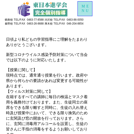
ME
NU
鶴巻校 TEL/FAX
0463-77-8588
渋沢校 TEL/FAX
0463-86-0050
秦野校 TEL/FAX
0463-26-8688
厚木校 TEL/FAX
046-204-8854
日頃より私どもの学習指導にご理解をたまわり
ありがとうございます。
新型コロナウイルス感染予防対策について
当会
では以下のように対応いたします。
【授業に関して】
現時点では、通常通り授業を行います。政府や
県から何らかの要請があれば変更する可能性が
あります。
【ウィルス対策に関して】
在籍するすべての講師に毎日の検温とマスク着
用を義務付けております。また、生徒同士の座
席をできる限り離すと同時に、生徒の入れ替え
時及び授業中において、できる限り換気のため
に玄関及び窓の開放を行っております。さら
に、玄関に消毒用アルコールを設置し、生徒の
皆さんに手指の消毒をするようお願いしており