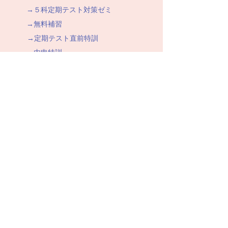
→５科定期テスト対策ゼミ
→無料補習
→定期テスト直前特訓
→内申特訓
→受験特訓
→講師募集のご案内
→個人情報保護方針
▷教室を探す
→鶴巻校
→渋沢校
→秦野校
→厚木校
▷お役に立つ情報
→イベント
→中学受験で成功する秘訣
→高校合格へのみちしるべ