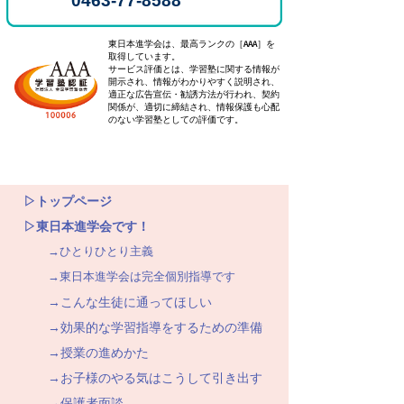
0463-77-8588
東日本進学会は、最高ランクの［AAA］を
取得しています。
サービス評価とは、学習塾に関する情報が
開示され、情報がわかりやすく説明され、
適正な広告宣伝・勧誘方法が行われ、契約
関係が、適切に締結され、情報保護も心配
のない学習塾としての評価です。
▷トップページ
▷東日本進学会です！
→ひとりひとり主義
→東日本進学会は完全個別指導です
→こんな生徒に通ってほしい
→効果的な学習指導をするための準備
→授業の進めかた
→お子様のやる気はこうして引き出す
→保護者面談